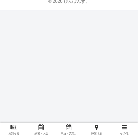
© 2020 ぴんぽんず。
お知らせ
練習・大会
申込・支払い
練習場所
その他