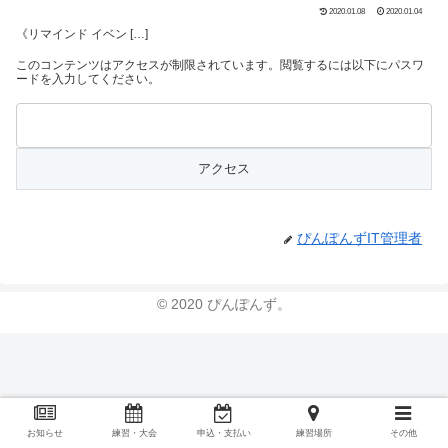
2020.01.08
2020.01.04
《リマインド イベン […]
このコンテンツはアクセスが制限されています。閲覧するには以下にパスワ
ードを入力してください。
ぴんぽんずIT管理者
© 2020 ぴんぽんず。
お知らせ
練習・大会
申込・支払い
練習場所
その他